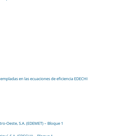
1
1
1
templadas en las ecuaciones de eficiencia EDECHI
tro-Oeste, S.A. (EDEMET) – Bloque 1