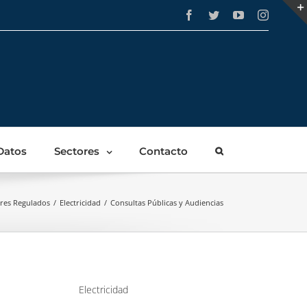
Facebook
Twitter
YouTube
Instagra
Datos
Sectores
Contacto
ores Regulados
/
Electricidad
/
Consultas Públicas y Audiencias
Electricidad