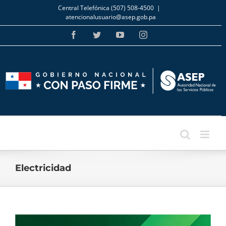
Skip
Central Telefónica (507) 508-4500
|
to
atencionalusuario@asep.gob.pa
content
Facebook
Twitter
YouTube
Instagram
Electricidad