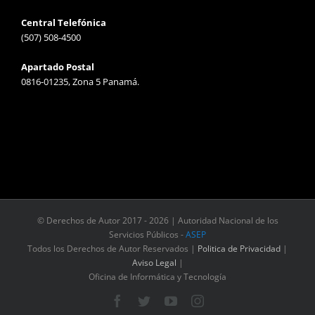
Central Telefónica
(507) 508-4500
Apartado Postal
0816-01235, Zona 5 Panamá.
© Derechos de Autor 2017 -
2026 | Autoridad Nacional de los
Servicios Públicos -
ASEP
Todos los Derechos de Autor Reservados |
Politica de Privacidad
|
Aviso Legal
|
Oficina de Informática y Tecnología
Facebook
Twitter
YouTube
Instagram