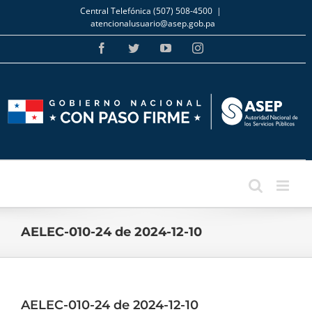
Skip
Central Telefónica (507) 508-4500
|
to
atencionalusuario@asep.gob.pa
content
Facebook
Twitter
YouTube
Instagram
AELEC-010-24 de 2024-12-10
AELEC-010-24 de 2024-12-10