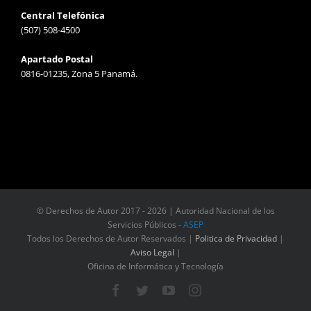
Central Telefónica
(507) 508-4500
Apartado Postal
0816-01235, Zona 5 Panamá.
© Derechos de Autor 2017 -
2026 | Autoridad Nacional de los
Servicios Públicos -
ASEP
Todos los Derechos de Autor Reservados |
Politica de Privacidad
|
Aviso Legal
|
Oficina de Informática y Tecnología
Facebook
Twitter
YouTube
Instagram