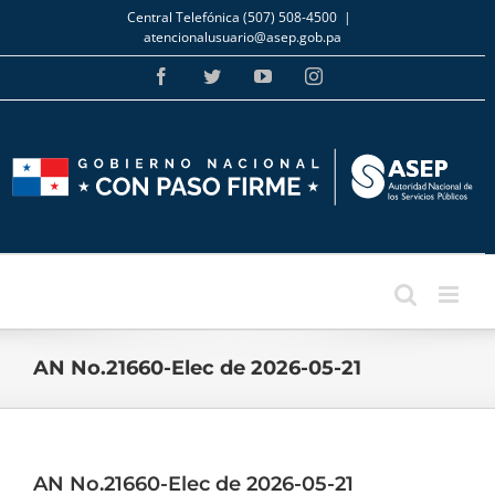
Skip
Central Telefónica (507) 508-4500
|
to
atencionalusuario@asep.gob.pa
content
Facebook
Twitter
YouTube
Instagram
AN No.21660-Elec de 2026-05-21
AN No.21660-Elec de 2026-05-21