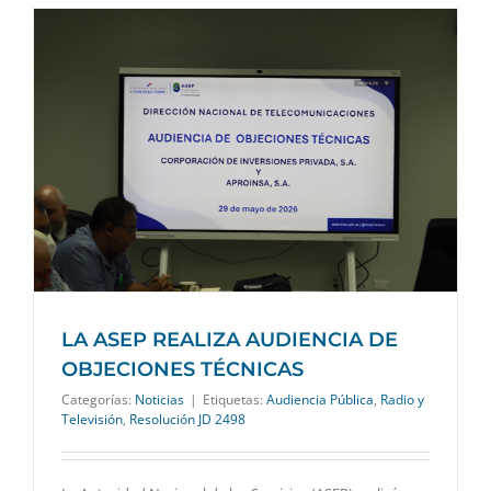
LA ASEP REALIZA AUDIENCIA DE
OBJECIONES TÉCNICAS
Categorías:
Noticias
|
Etiquetas:
Audiencia Pública
,
Radio y
Televisión
,
Resolución JD 2498