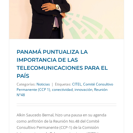
PANAMÁ PUNTUALIZA LA
IMPORTANCIA DE LAS
TELECOMUNICACIONES PARA EL
PAÍS
Categorías:
Noticias
|
Etiquetas:
CITEL
,
Comité Consultivo
Permanente (CCP 1)
,
conectividad
,
innovación
,
Reunión
N°48
Alkin Saucedo Bernal, hizo una pausa en su agenda
como anfitrión de la Reunión No.48 del Comité
Consultivo Permanente (CCP-1) de la Comisión