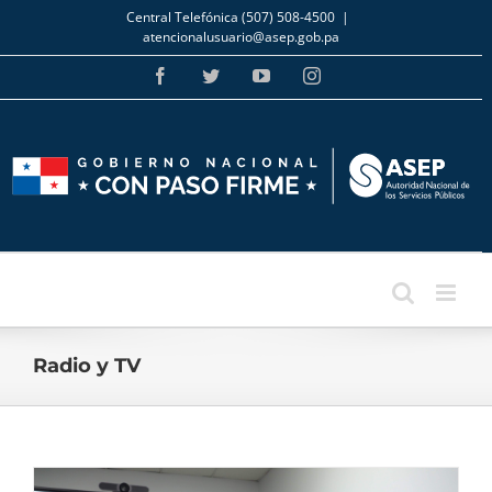
Skip
Central Telefónica (507) 508-4500
|
to
atencionalusuario@asep.gob.pa
content
Facebook
Twitter
YouTube
Instagram
Radio y TV