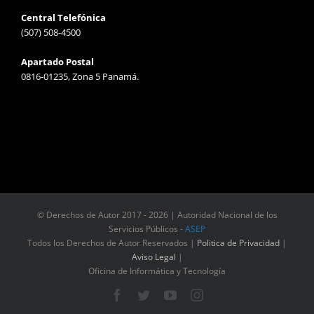
Central Telefónica
(507) 508-4500
Apartado Postal
0816-01235, Zona 5 Panamá.
© Derechos de Autor 2017 -
2026 | Autoridad Nacional de los
Servicios Públicos -
ASEP
Todos los Derechos de Autor Reservados |
Politica de Privacidad
|
Aviso Legal
|
Oficina de Informática y Tecnología
Facebook
Twitter
YouTube
Instagram