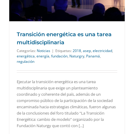
Transición energética es una tarea
multidisciplinaria
Categorías:
Noticias
|
Etiquetas:
2018
,
asep
,
electricidad
,
energética
,
energía
,
fundación
,
Naturgry
,
Panamá
,
regulación
Ejecutar la transición energética es una tarea
multidisciplinaria que exige un planteamiento
coordinado y coherente del país, además de un
compromiso público de la participación de la sociedad
encaminada hacia estrategias climáticas, fueron algunas
de la conclusiones del foro titulado “La Transición
Energética: cambio de modelo” organizado por la
Fundación Naturgy que contó con [...]