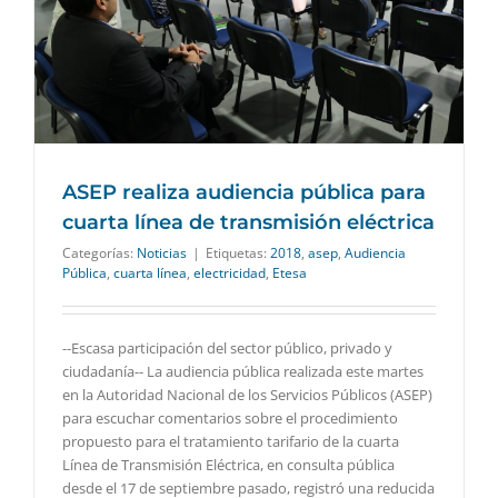
ASEP realiza audiencia pública para
cuarta línea de transmisión eléctrica
Categorías:
Noticias
|
Etiquetas:
2018
,
asep
,
Audiencia
Pública
,
cuarta línea
,
electricidad
,
Etesa
--Escasa participación del sector público, privado y
ciudadanía-- La audiencia pública realizada este martes
en la Autoridad Nacional de los Servicios Públicos (ASEP)
para escuchar comentarios sobre el procedimiento
propuesto para el tratamiento tarifario de la cuarta
Línea de Transmisión Eléctrica, en consulta pública
desde el 17 de septiembre pasado, registró una reducida