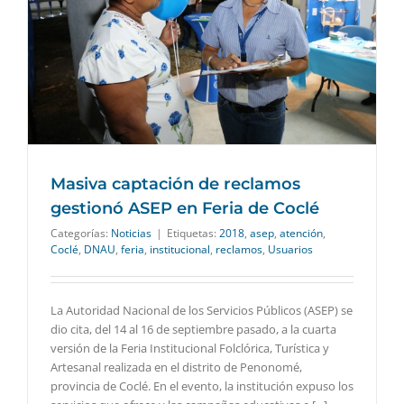
Masiva captación de reclamos
gestionó ASEP en Feria de Coclé
Categorías:
Noticias
|
Etiquetas:
2018
,
asep
,
atención
,
Coclé
,
DNAU
,
feria
,
institucional
,
reclamos
,
Usuarios
La Autoridad Nacional de los Servicios Públicos (ASEP) se
dio cita, del 14 al 16 de septiembre pasado, a la cuarta
versión de la Feria Institucional Folclórica, Turística y
Artesanal realizada en el distrito de Penonomé,
provincia de Coclé. En el evento, la institución expuso los