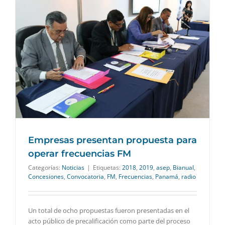
Empresas presentan propuesta para
operar frecuencias FM
Categorías:
Noticias
|
Etiquetas:
2018
,
2019
,
asep
,
Bianual
,
Concesiones
,
Convocatoria
,
FM
,
Frecuencias
,
Panamá
,
radio
Un total de ocho propuestas fueron presentadas en el
acto público de precalificación como parte del proceso