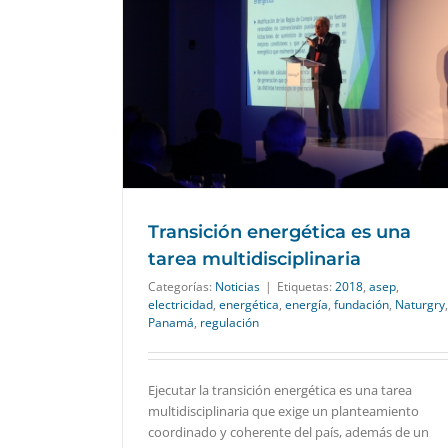
na tarea
Transición energética es una
tarea multidisciplinaria
Categorías:
Noticias
|
Etiquetas:
2018
,
asep
,
electricidad
,
energética
,
energía
,
fundación
,
Naturgry
,
Panamá
,
regulación
Ejecutar la transición energética es una tarea
multidisciplinaria que exige un planteamiento
coordinado y coherente del país, además de un