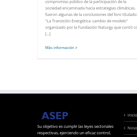
compromiso público de la participación de la
sociedad encaminada hacia estrategias climáticas,
fueron algunas de la conclusiones del foro titulado
“La Transición Energética: cambio de modelo”
organizado por la Fundación Naturgy que contó c
[...]
Más información
Inici
Su objetivo es cumplir las leyes sectoriales
Noso
respectivas, ejerciendo un eficaz control,