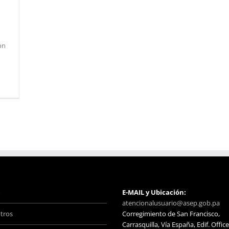
on
o
E-MAIL y Ubicación:
atencionalusuario@asep.gob.pa
tros
Corregimiento de San Francisco,
Carrasquilla, Vía España, Edif. Office