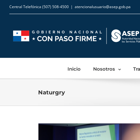
Central Telefónica (507) 508-4500
|
atencionalusuario@asep.gob.pa
Inicio
Nosotros
Tr
Naturgry