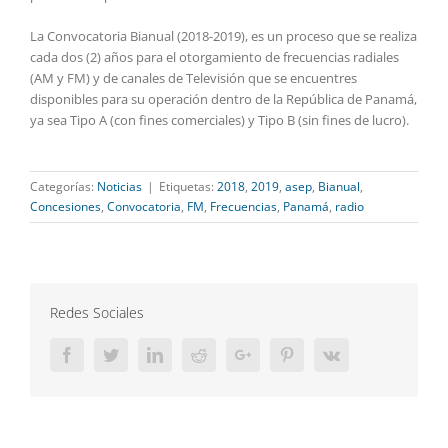
La Convocatoria Bianual (2018-2019), es un proceso que se realiza
cada dos (2) años para el otorgamiento de frecuencias radiales
(AM y FM) y de canales de Televisión que se encuentres
disponibles para su operación dentro de la República de Panamá,
ya sea Tipo A (con fines comerciales) y Tipo B (sin fines de lucro).
Categorías:
Noticias
|
Etiquetas:
2018
,
2019
,
asep
,
Bianual
,
Concesiones
,
Convocatoria
,
FM
,
Frecuencias
,
Panamá
,
radio
Redes Sociales
Facebook
Twitter
LinkedIn
Reddit
Google+
Pinterest
Vk