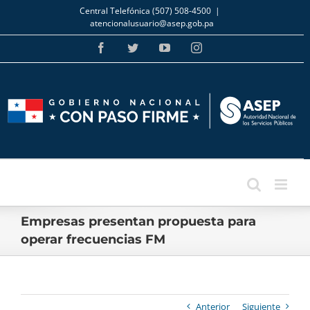
Skip
Central Telefónica (507) 508-4500
|
to
atencionalusuario@asep.gob.pa
content
Facebook
Twitter
YouTube
Instagram
Empresas presentan propuesta para
operar frecuencias FM
Anterior
Siguiente