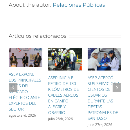
About the autor:
Relaciones Públicas
Artículos relacionados
ASEP EXPONE
ASEP INICIA EL
ASEP ACERCÓ
A
LOS PRINCIPALES
RETIRO DE 130
SUS SERVICIOS A
T
RETOS DEL
KILÓMETROS DE
CIENTOS DE
Ú
MERCADO
CABLES AÉREOS
USUARIOS
G
ELÉCTRICO ANTE
EN CAMPO
DURANTE LAS
P
EXPERTOS DEL
ALEGRE Y
FIESTAS
F
SECTOR
OBARRIO
PATRONALES DE
F
agosto 3rd, 2026
SANTIAGO
D
julio 28th, 2026
M
julio 27th, 2026