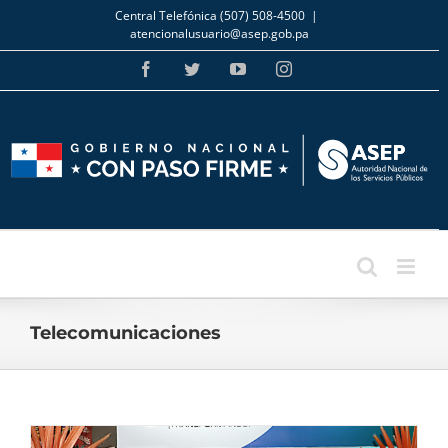
Skip
Central Telefónica (507) 508-4500
|
to
atencionalusuario@asep.gob.pa
content
Facebook
Twitter
YouTube
Instagram
Telecomunicaciones