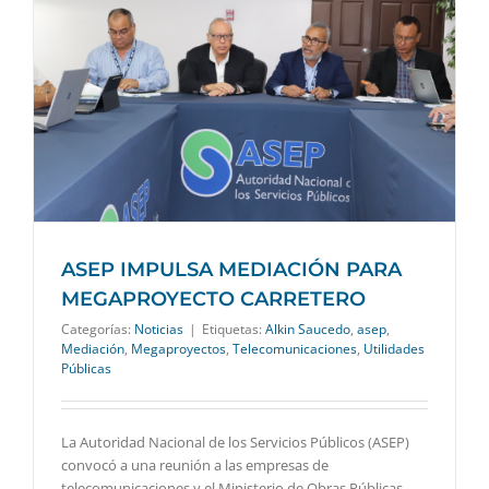
ASEP IMPULSA MEDIACIÓN PARA
MEGAPROYECTO CARRETERO
Categorías:
Noticias
|
Etiquetas:
Alkin Saucedo
,
asep
,
Mediación
,
Megaproyectos
,
Telecomunicaciones
,
Utilidades
Públicas
La Autoridad Nacional de los Servicios Públicos (ASEP)
convocó a una reunión a las empresas de
telecomunicaciones y el Ministerio de Obras Públicas