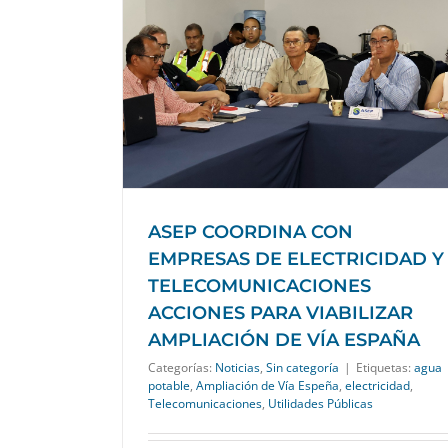
RESAS DE
NICACIONES
MPLIACIÓN DE
a
ASEP COORDINA CON
EMPRESAS DE ELECTRICIDAD Y
TELECOMUNICACIONES
ACCIONES PARA VIABILIZAR
AMPLIACIÓN DE VÍA ESPAÑA
Categorías:
Noticias
,
Sin categoría
|
Etiquetas:
agua
potable
,
Ampliación de Vía Espeña
,
electricidad
,
Telecomunicaciones
,
Utilidades Públicas