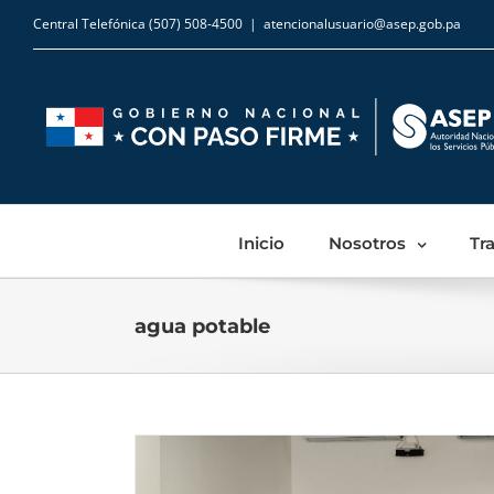
Central Telefónica (507) 508-4500
|
atencionalusuario@asep.gob.pa
Inicio
Nosotros
Tr
agua potable