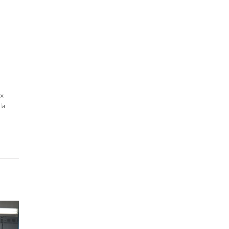
ex
la