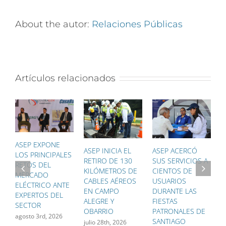
About the autor:
Relaciones Públicas
Artículos relacionados
ASEP EXPONE
ASEP INICIA EL
ASEP ACERCÓ
A
LOS PRINCIPALES
RETIRO DE 130
SUS SERVICIOS A
T
RETOS DEL
KILÓMETROS DE
CIENTOS DE
Ú
MERCADO
CABLES AÉREOS
USUARIOS
G
ELÉCTRICO ANTE
EN CAMPO
DURANTE LAS
P
EXPERTOS DEL
ALEGRE Y
FIESTAS
F
SECTOR
OBARRIO
PATRONALES DE
F
agosto 3rd, 2026
SANTIAGO
D
julio 28th, 2026