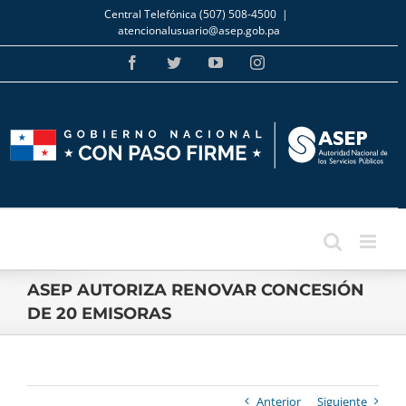
Skip
Central Telefónica (507) 508-4500
|
to
atencionalusuario@asep.gob.pa
content
Facebook
Twitter
YouTube
Instagram
ASEP AUTORIZA RENOVAR CONCESIÓN
DE 20 EMISORAS
Anterior
Siguiente