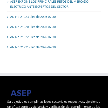
ASEP EXPONE LOS PRINCIPALES RETOS DEL MERCADO
ELÉCTRICO ANTE EXPERTOS DEL SECTOR
AN No.21923-Elec de 2026-07-30
AN No.21920-Elec de 2026-07-30
AN No.21922-Elec de 2026-07-30
AN No.21921-Elec de 2026-07-30
Su objetivo es cumplir las leyes sectoriales respectivas, ejerciendo
un eficaz control, vigilancia y verificación del cumplimiento de las