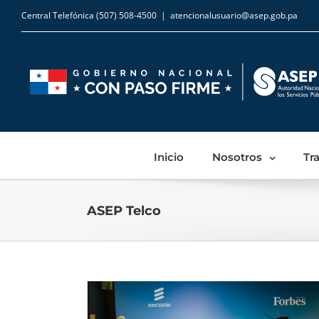
Central Telefónica (507) 508-4500
|
atencionalusuario@asep.gob.pa
Inicio
Nosotros
Tr
ASEP Telco