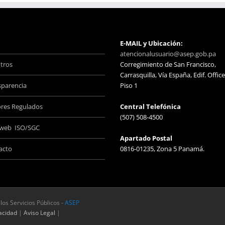
o
E-MAIL y Ubicación:
atencionalusuario@asep.gob.pa
tros
Corregimiento de San Francisco,
Carrasquilla, Vía España, Edif. Office
sparencia
Piso 1
ores Regulados
Central Telefónica
(507) 508-4500
aweb ISO/SGC
Apartado Postal
acto
0816-01235, Zona 5 Panamá.
los Servicios Públicos -
ASEP
vacidad
|
Aviso Legal
|