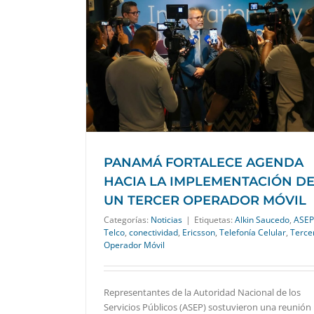
 HACIA LA
ER OPERADOR
PANAMÁ FORTALECE AGENDA
HACIA LA IMPLEMENTACIÓN D
UN TERCER OPERADOR MÓVIL
Categorías:
Noticias
|
Etiquetas:
Alkin Saucedo
,
ASEP
Telco
,
conectividad
,
Ericsson
,
Telefonía Celular
,
Terce
Operador Móvil
Representantes de la Autoridad Nacional de los
Servicios Públicos (ASEP) sostuvieron una reunión