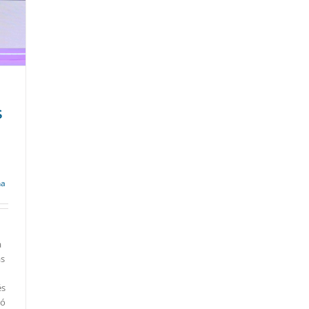
S
na
a
as
és
zó