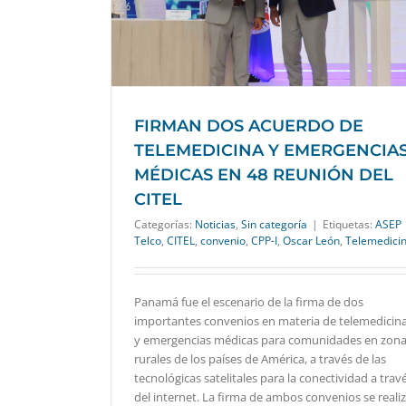
a
FIRMAN DOS ACUERDO DE
TELEMEDICINA Y EMERGENCIA
MÉDICAS EN 48 REUNIÓN DEL
CITEL
Categorías:
Noticias
,
Sin categoría
|
Etiquetas:
ASEP
Telco
,
CITEL
,
convenio
,
CPP-I
,
Oscar León
,
Telemedici
Panamá fue el escenario de la firma de dos
importantes convenios en materia de telemedicin
y emergencias médicas para comunidades en zon
rurales de los países de América, a través de las
tecnológicas satelitales para la conectividad a trav
del internet. La firma de ambos convenios se reali