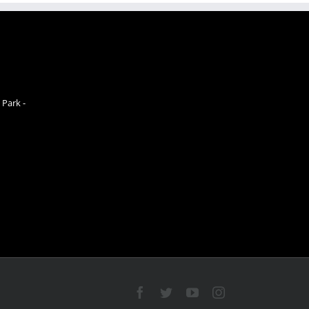
 Park -
Facebook
Twitter
YouTube
Instagram