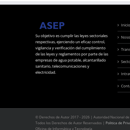
Inici
Su objetivo es cumplir las leyes sectoriales
Noso
respectivas, ejerciendo un eficaz control,
vigilancia y verificación del cumplimiento
Tran
de las leyes y reglamentos por parte de las
empresas de agua potable, alcantarillado
Sect
sanitario, telecomunicaciones y
electricidad.
Intr
Cont
© Derechos de Autor 2017 -
2026 | Autoridad Nacional de 
Todos los Derechos de Autor Reservados |
Politica de Pri
Oficina de Informática y Tecnología