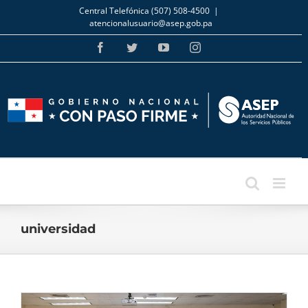
Skip
Central Telefónica (507) 508-4500
|
to
atencionalusuario@asep.gob.pa
content
Facebook
Twitter
YouTube
Instagram
universidad