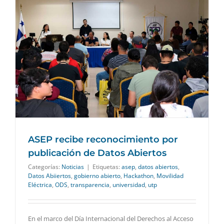
ASEP recibe reconocimiento por
publicación de Datos Abiertos
Categorías:
Noticias
|
Etiquetas:
asep
,
datos abiertos
,
Datos Abiiertos
,
gobierno abierto
,
Hackathon
,
Movilidad
Eléctrica
,
ODS
,
transparencia
,
universidad
,
utp
En el marco del Día Internacional del Derechos al Acceso