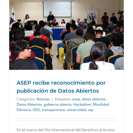
ASEP recibe reconocimiento por
publicación de Datos Abiertos
Categorías:
Noticias
|
Etiquetas:
asep
,
datos abiertos
,
Datos Abiiertos
,
gobierno abierto
,
Hackathon
,
Movilidad
Eléctrica
,
ODS
,
transparencia
,
universidad
,
utp
En el marco del Día Internacional del Derechos al Acceso