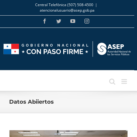
Skip
Central Telefónica (507) 508-4500
|
to
atencionalusuario@asep.gob.pa
content
Facebook
Twitter
YouTube
Instagram
Datos Abiiertos