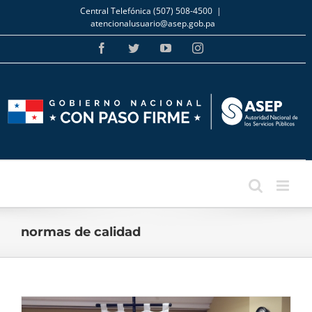
Skip
Central Telefónica (507) 508-4500
|
to
atencionalusuario@asep.gob.pa
content
Facebook
Twitter
YouTube
Instagram
normas de calidad