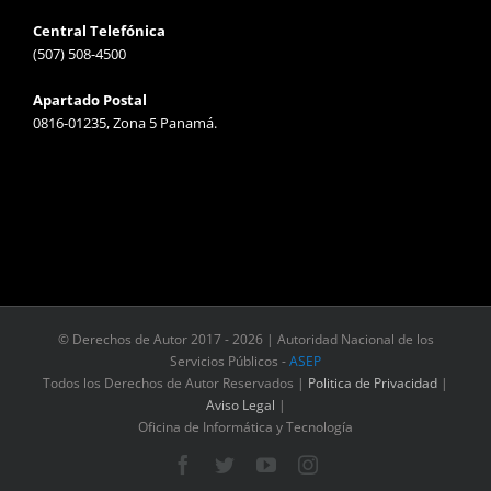
Central Telefónica
(507) 508-4500
Apartado Postal
0816-01235, Zona 5 Panamá.
© Derechos de Autor 2017 -
2026 | Autoridad Nacional de los
Servicios Públicos -
ASEP
Todos los Derechos de Autor Reservados |
Politica de Privacidad
|
Aviso Legal
|
Oficina de Informática y Tecnología
Facebook
Twitter
YouTube
Instagram