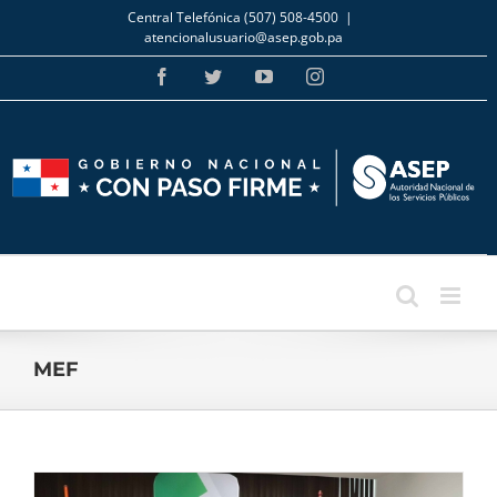
Skip
Central Telefónica (507) 508-4500
|
to
atencionalusuario@asep.gob.pa
content
Facebook
Twitter
YouTube
Instagram
MEF