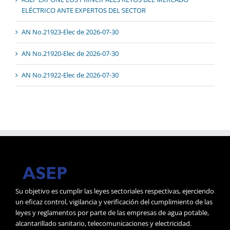
ELÉCTRICO ANTE EXPERTOS DEL SECTOR
AN No.21923-Elec de 2026-07-30
AN No.21920-Elec de 2026-07-30
AN No.21922-Elec de 2026-07-30
Su objetivo es cumplir las leyes sectoriales respectivas, ejerciendo
un eficaz control, vigilancia y verificación del cumplimiento de las
leyes y reglamentos por parte de las empresas de agua potable,
alcantarillado sanitario, telecomunicaciones y electricidad.