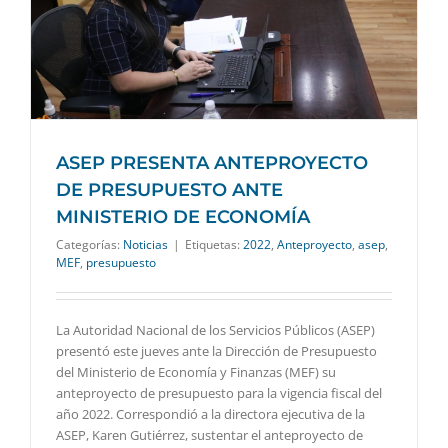
ASEP PRESENTA ANTEPROYECTO
DE PRESUPUESTO ANTE
MINISTERIO DE ECONOMÍA
Categorías:
Noticias
|
Etiquetas:
2022
,
Anteproyecto
,
asep
,
MEF
,
presupuesto
La Autoridad Nacional de los Servicios Públicos (ASEP)
presentó este jueves ante la Dirección de Presupuesto
del Ministerio de Economía y Finanzas (MEF) su
anteproyecto de presupuesto para la vigencia fiscal del
año 2022. Correspondió a la directora ejecutiva de la
ASEP, Karen Gutiérrez, sustentar el anteproyecto de