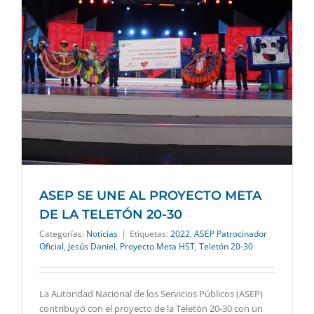
ASEP SE UNE AL PROYECTO META
DE LA TELETÓN 20-30
Categorías:
Noticias
|
Etiquetas:
2022
,
ASEP Patrocinador
Oficial
,
Jesús Daniel
,
Proyecto Meta HST
,
Teletón 20-30
La Autoridad Nacional de los Servicios Públicos (ASEP)
contribuyó con el proyecto de la Teletón 20-30 con un