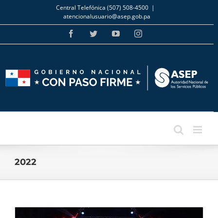
Skip
Central Telefónica (507) 508-4500
|
to
atencionalusuario@asep.gob.pa
content
Facebook
Twitter
YouTube
Instagram
2022