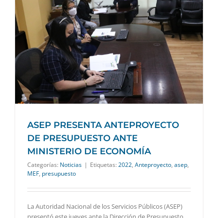
O
ASEP PRESENTA ANTEPROYECTO
DE PRESUPUESTO ANTE
MINISTERIO DE ECONOMÍA
Categorías:
Noticias
|
Etiquetas:
2022
,
Anteproyecto
,
asep
,
MEF
,
presupuesto
La Autoridad Nacional de los Servicios Públicos (ASEP)
presentó este jueves ante la Dirección de Presupuesto