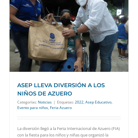
ASEP LLEVA DIVERSIÓN A LOS
NIÑOS DE AZUERO
Categorías:
Noticias
|
Etiquetas:
2022
,
Asep Educativo
,
Evento para niños
,
Feria Azuero
La diversión llegó a la Feria Internacional de Azuero (FIA)
con la fiesta para los niños y niñas que organizó la