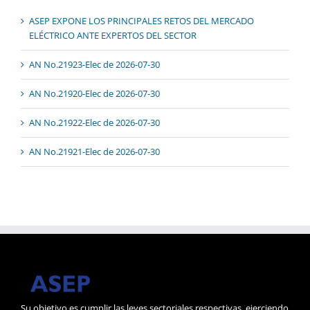
ASEP EXPONE LOS PRINCIPALES RETOS DEL MERCADO
ELÉCTRICO ANTE EXPERTOS DEL SECTOR
AN No.21923-Elec de 2026-07-30
AN No.21920-Elec de 2026-07-30
AN No.21922-Elec de 2026-07-30
AN No.21921-Elec de 2026-07-30
Su objetivo es cumplir las leyes sectoriales respectivas, ejerciendo