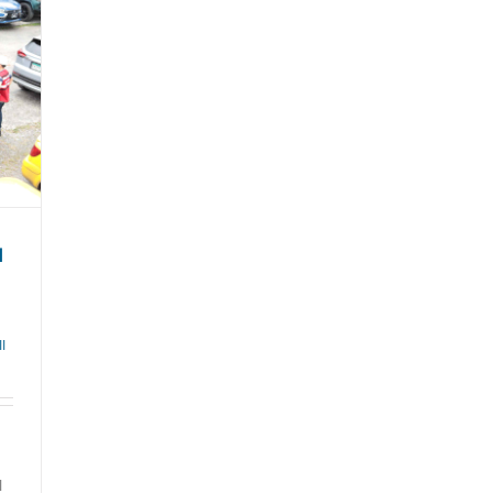
N
II
l