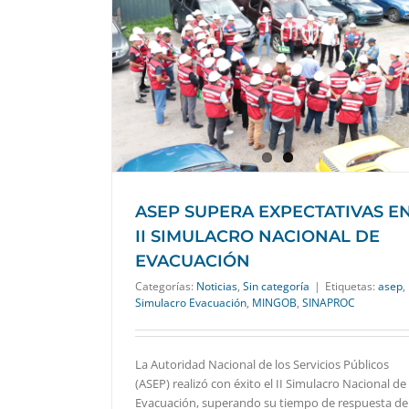
 II SIMULACRO
CIÓN
a
ASEP SUPERA EXPECTATIVAS E
II SIMULACRO NACIONAL DE
EVACUACIÓN
Categorías:
Noticias
,
Sin categoría
|
Etiquetas:
asep
,
Simulacro Evacuación
,
MINGOB
,
SINAPROC
La Autoridad Nacional de los Servicios Públicos
(ASEP) realizó con éxito el II Simulacro Nacional de
Evacuación, superando su tiempo de respuesta de