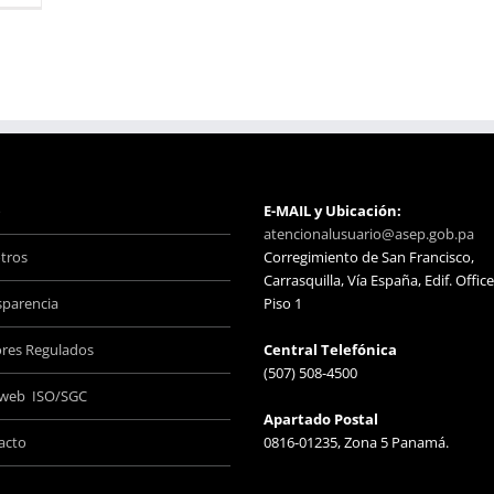
o
E-MAIL y Ubicación:
atencionalusuario@asep.gob.pa
tros
Corregimiento de San Francisco,
Carrasquilla, Vía España, Edif. Office
sparencia
Piso 1
ores Regulados
Central Telefónica
(507) 508-4500
aweb ISO/SGC
Apartado Postal
acto
0816-01235, Zona 5 Panamá.