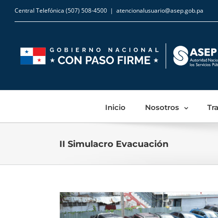
Central Telefónica (507) 508-4500
|
atencionalusuario@asep.gob.pa
Inicio
Nosotros
Tr
II Simulacro Evacuación