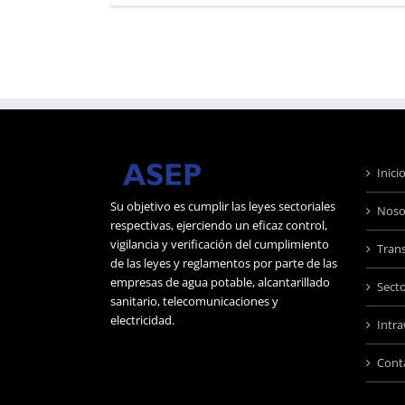
Inici
Su objetivo es cumplir las leyes sectoriales
Noso
respectivas, ejerciendo un eficaz control,
vigilancia y verificación del cumplimiento
Tran
de las leyes y reglamentos por parte de las
empresas de agua potable, alcantarillado
Sect
sanitario, telecomunicaciones y
electricidad.
Intr
Cont