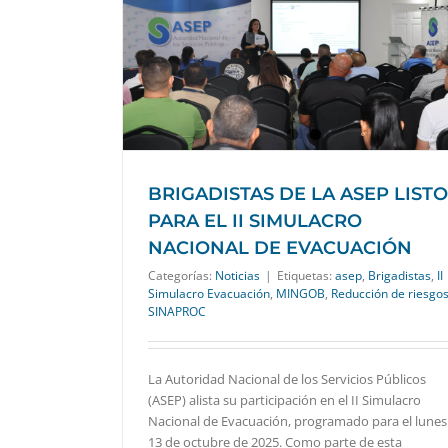
S PARA EL II
VACUACIÓN
BRIGADISTAS DE LA ASEP LIST
PARA EL II SIMULACRO
NACIONAL DE EVACUACIÓN
Categorías:
Noticias
|
Etiquetas:
asep
,
Brigadistas
,
II
Simulacro Evacuación
,
MINGOB
,
Reducción de riesgo
SINAPROC
La Autoridad Nacional de los Servicios Públicos
(ASEP) alista su participación en el II Simulacro
Nacional de Evacuación, programado para el lunes
13 de octubre de 2025. Como parte de esta