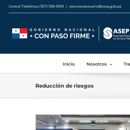
Central Telefónica (507) 508-4500
|
atencionalusuario@asep.gob.pa
Inicio
Nosotros
Tr
Reducción de riesgos