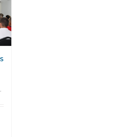
OS
s
,