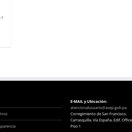
La
o
E-MAIL y Ubicación:
atencionalusuario@asep.gob.pa
tros
Corregimiento de San Francisco,
Carrasquilla, Vía España, Edif. Office
sparencia
Piso 1