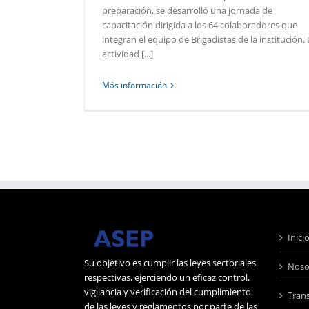
preparación, se desarrolló una jornada de
capacitación dirigida a los 64 colaboradores que
integran el equipo de Brigadistas de la institución. 
actividad [...]
Más información
Inici
Su objetivo es cumplir las leyes sectoriales
Noso
respectivas, ejerciendo un eficaz control,
vigilancia y verificación del cumplimiento
Tran
de las leyes y reglamentos por parte de las