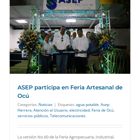
ASEP participa en Feria Artesanal de
Ocú
Categorías:
Noticias
|
Etiquetas:
agua potable
,
Asep
Herrera
,
Atención al Usuario
,
electricidad
,
Feria de Ocú
,
servicios públicos
,
Telecomunicaciones
La versión No.60 de la Feria Agropecuaria, Industrial,