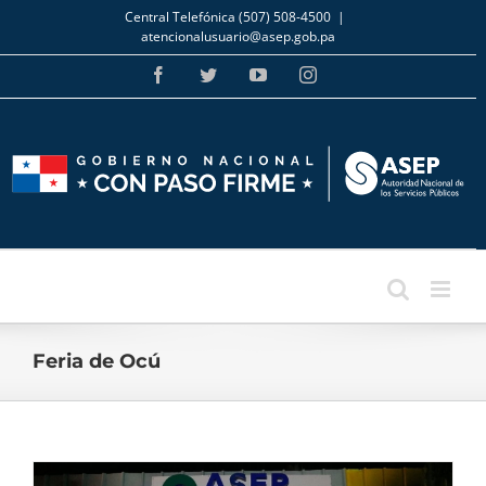
Skip
Central Telefónica (507) 508-4500
|
to
atencionalusuario@asep.gob.pa
content
Facebook
Twitter
YouTube
Instagram
Feria de Ocú