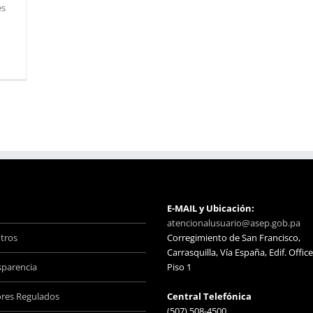
es
o
E-MAIL y Ubicación:
atencionalusuario@asep.gob.pa
tros
Corregimiento de San Francisco,
Carrasquilla, Vía España, Edif. Office
sparencia
Piso 1
ores Regulados
Central Telefónica
(507) 508-4500