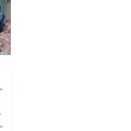
al
n
de