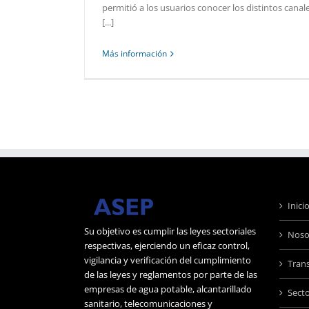
permitió a los usuarios conocer los distintos canal
[...]
Más información
Inici
Su objetivo es cumplir las leyes sectoriales
Noso
respectivas, ejerciendo un eficaz control,
vigilancia y verificación del cumplimiento
Tran
de las leyes y reglamentos por parte de las
empresas de agua potable, alcantarillado
Sect
sanitario, telecomunicaciones y