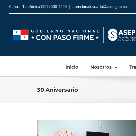
Central Telefónica (507) 508-4500
|
atencionalusuario@asep.gob.pa
Inicio
Nosotros
Tr
30 Aniversario