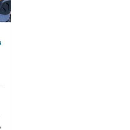
N
n
a