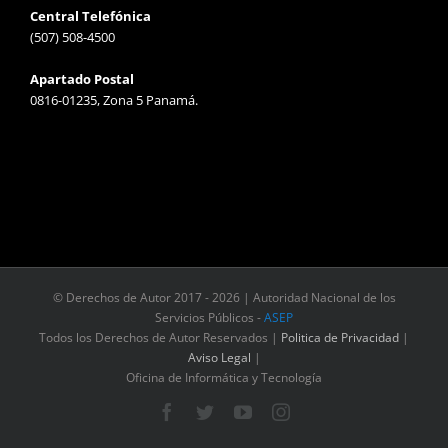
Central Telefónica
(507) 508-4500
Apartado Postal
0816-01235, Zona 5 Panamá.
© Derechos de Autor 2017 -
2026 | Autoridad Nacional de los
Servicios Públicos -
ASEP
Todos los Derechos de Autor Reservados |
Politica de Privacidad
|
Aviso Legal
|
Oficina de Informática y Tecnología
Facebook
Twitter
YouTube
Instagram