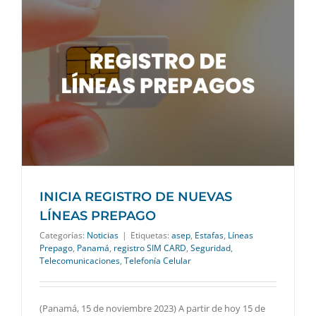
INICIA REGISTRO DE NUEVAS
LÍNEAS PREPAGO
Categorías:
Noticias
|
Etiquetas:
asep
,
Estafas
,
Líneas
Prepago
,
Panamá
,
registro SIM CARD
,
Seguridad
,
Telecomunicaciones
,
Telefonía Celular
(Panamá, 15 de noviembre 2023) A partir de hoy 15 de