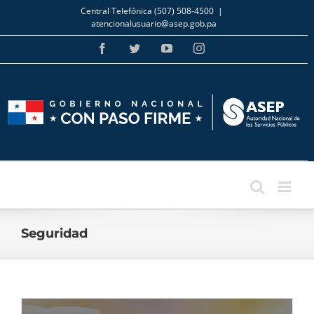
Skip
Central Telefónica (507) 508-4500
|
to
atencionalusuario@asep.gob.pa
content
Facebook
Twitter
YouTube
Instagram
Seguridad