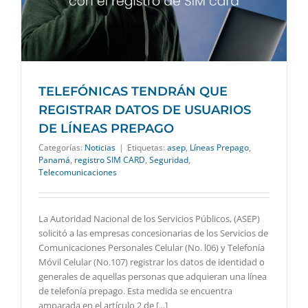
TELEFÓNICAS TENDRÁN QUE
REGISTRAR DATOS DE USUARIOS
DE LÍNEAS PREPAGO
Categorías:
Noticias
|
Etiquetas:
asep
,
Líneas Prepago
,
Panamá
,
registro SIM CARD
,
Seguridad
,
Telecomunicaciones
La Autoridad Nacional de los Servicios Públicos, (ASEP)
solicitó a las empresas concesionarias de los Servicios de
Comunicaciones Personales Celular (No. l06) y Telefonía
Móvil Celular (No.107) registrar los datos de identidad o
generales de aquellas personas que adquieran una línea
de telefonía prepago. Esta medida se encuentra
amparada en el artículo 2 de [...]