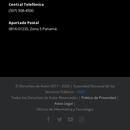
Central Telefónica
(507) 508-4500
Apartado Postal
0816-01235, Zona 5 Panamá.
© Derechos de Autor 2017 -
2026 | Autoridad Nacional de los
Servicios Públicos -
ASEP
Todos los Derechos de Autor Reservados |
Politica de Privacidad
|
Aviso Legal
|
Oficina de Informática y Tecnología
Facebook
Twitter
YouTube
Instagram