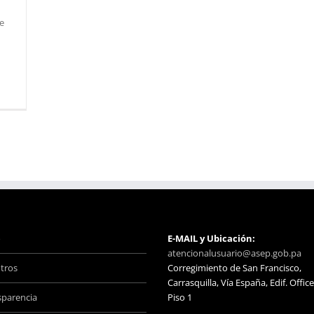
e
o
E-MAIL y Ubicación:
atencionalusuario@asep.gob.pa
tros
Corregimiento de San Francisco,
Carrasquilla, Vía España, Edif. Office
sparencia
Piso 1