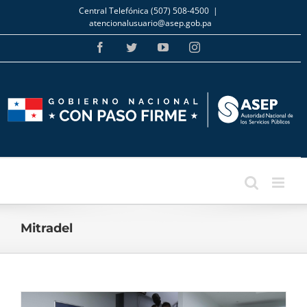
Skip
Central Telefónica (507) 508-4500
|
to
atencionalusuario@asep.gob.pa
content
Facebook
Twitter
YouTube
Instagram
Mitradel