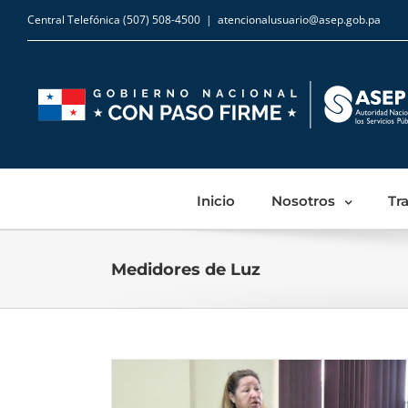
Central Telefónica (507) 508-4500
|
atencionalusuario@asep.gob.pa
Inicio
Nosotros
Tr
Medidores de Luz