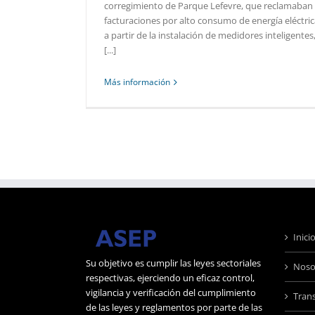
corregimiento de Parque Lefevre, que reclamaban
facturaciones por alto consumo de energía eléctric
a partir de la instalación de medidores inteligentes
[...]
Más información
Inici
Su objetivo es cumplir las leyes sectoriales
Noso
respectivas, ejerciendo un eficaz control,
vigilancia y verificación del cumplimiento
Tran
de las leyes y reglamentos por parte de las