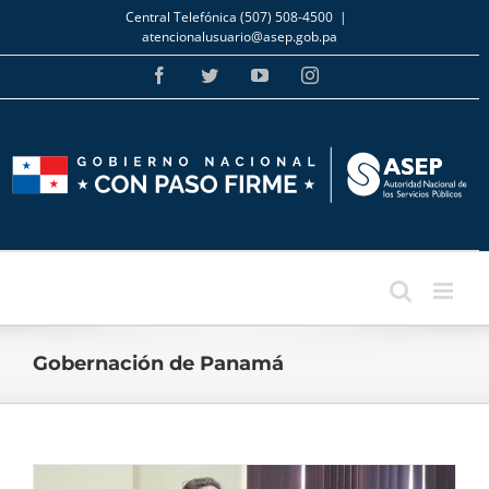
Skip
Central Telefónica (507) 508-4500
|
to
atencionalusuario@asep.gob.pa
content
Facebook
Twitter
YouTube
Instagram
Gobernación de Panamá