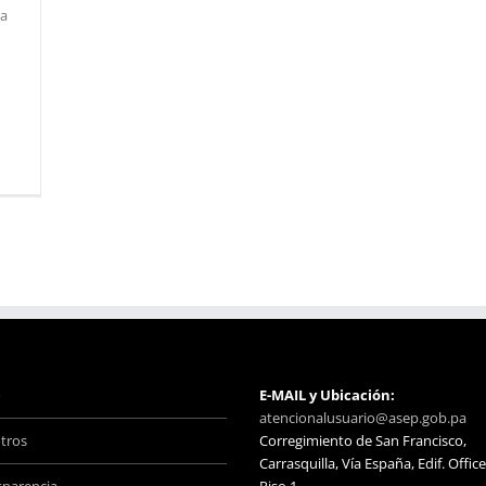
ta
o
E-MAIL y Ubicación:
atencionalusuario@asep.gob.pa
tros
Corregimiento de San Francisco,
Carrasquilla, Vía España, Edif. Office