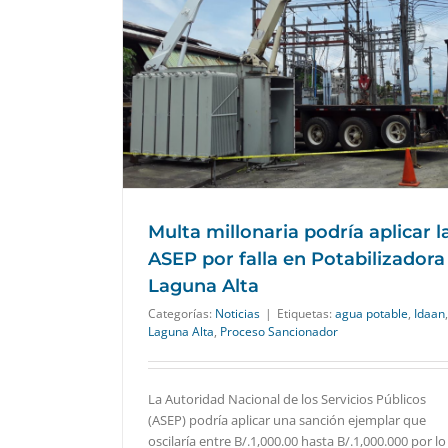
 ASEP por falla
a Alta
Multa millonaria podría aplicar l
ASEP por falla en Potabilizadora
Laguna Alta
Categorías:
Noticias
|
Etiquetas:
agua potable
,
Idaan
,
Laguna Alta
,
Proceso Sancionador
La Autoridad Nacional de los Servicios Públicos
(ASEP) podría aplicar una sanción ejemplar que
oscilaría entre B/.1,000.00 hasta B/.1,000.000 por lo