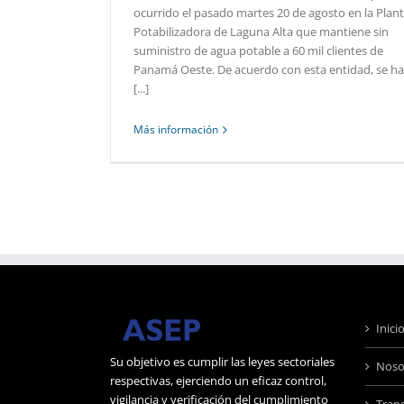
ocurrido el pasado martes 20 de agosto en la Plan
Potabilizadora de Laguna Alta que mantiene sin
suministro de agua potable a 60 mil clientes de
Panamá Oeste. De acuerdo con esta entidad, se ha
[...]
Más información
Inici
Su objetivo es cumplir las leyes sectoriales
Noso
respectivas, ejerciendo un eficaz control,
vigilancia y verificación del cumplimiento