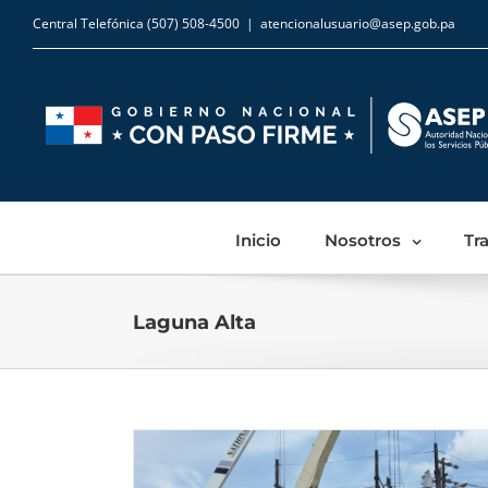
Central Telefónica (507) 508-4500
|
atencionalusuario@asep.gob.pa
Inicio
Nosotros
Tr
Laguna Alta