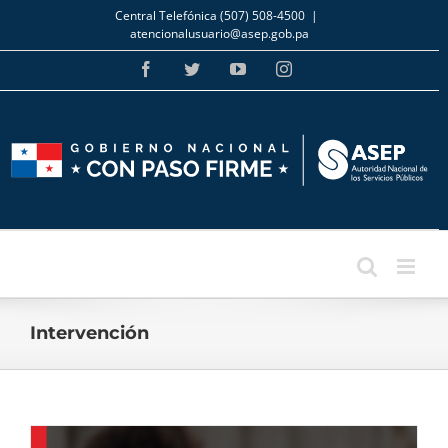
Skip
Central Telefónica (507) 508-4500
|
to
atencionalusuario@asep.gob.pa
content
Facebook
Twitter
YouTube
Instagram
Intervención