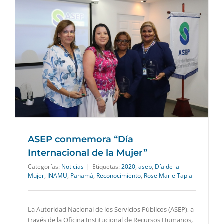
ASEP conmemora “Día
Internacional de la Mujer”
Categorías:
Noticias
|
Etiquetas:
2020
,
asep
,
Día de la
Mujer
,
INAMU
,
Panamá
,
Reconocimiento
,
Rose Marie Tapia
La Autoridad Nacional de los Servicios Públicos (ASEP), a
través de la Oficina Institucional de Recursos Humanos,