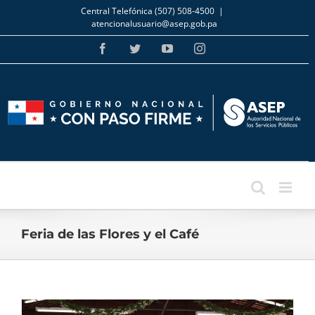
Skip
Central Telefónica (507) 508-4500
|
to
atencionalusuario@asep.gob.pa
content
Facebook
Twitter
YouTube
Instagram
Feria de las Flores y el Café