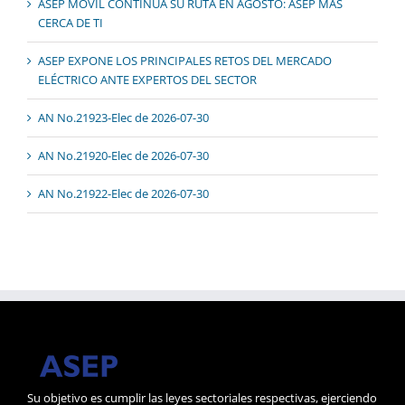
ASEP MÓVIL CONTINÚA SU RUTA EN AGOSTO: ASEP MÁS
CERCA DE TI
ASEP EXPONE LOS PRINCIPALES RETOS DEL MERCADO
ELÉCTRICO ANTE EXPERTOS DEL SECTOR
AN No.21923-Elec de 2026-07-30
AN No.21920-Elec de 2026-07-30
AN No.21922-Elec de 2026-07-30
Su objetivo es cumplir las leyes sectoriales respectivas, ejerciendo