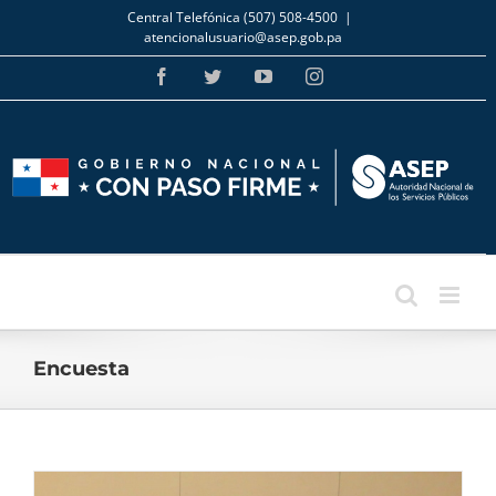
Skip
Central Telefónica (507) 508-4500
|
to
atencionalusuario@asep.gob.pa
content
Facebook
Twitter
YouTube
Instagram
Encuesta