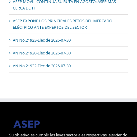
ASEP MÓVIL CONTINÚA SU RUTA EN AGOSTO: ASEP MÁS
CERCA DE TI
ASEP EXPONE LOS PRINCIPALES RETOS DEL MERCADO
ELÉCTRICO ANTE EXPERTOS DEL SECTOR
AN No.21923-Elec de 2026-07-30
AN No.21920-Elec de 2026-07-30
AN No.21922-Elec de 2026-07-30
Su objetivo es cumplir las leyes sectoriales respectivas, ejerciendo