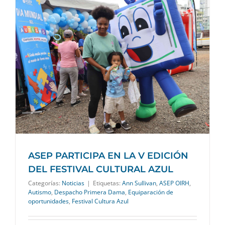
ASEP PARTICIPA EN LA V EDICIÓN
DEL FESTIVAL CULTURAL AZUL
Categorías:
Noticias
|
Etiquetas:
Ann Sullivan
,
ASEP OIRH
,
Autismo
,
Despacho Primera Dama
,
Equiparación de
oportunidades
,
Festival Cultura Azul