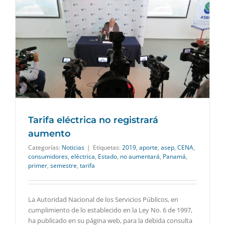
Tarifa eléctrica no registrará
aumento
Categorías:
Noticias
|
Etiquetas:
2019
,
aporte
,
asep
,
CENA
,
consumidores
,
eléctrica
,
Estado
,
no aumentará
,
Panamá
,
primer
,
semestre
,
tarifa
La Autoridad Nacional de los Servicios Públicos, en
cumplimiento de lo establecido en la Ley No. 6 de 1997,
ha publicado en su página web, para la debida consulta