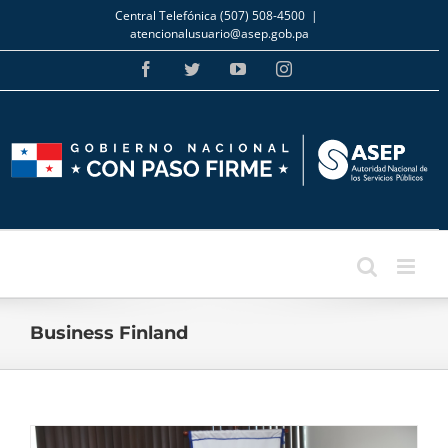
Skip
Central Telefónica (507) 508-4500
|
to
atencionalusuario@asep.gob.pa
content
Facebook
Twitter
YouTube
Instagram
Business Finland