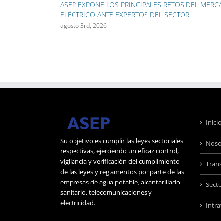
RETOS DEL MERCADO
SECTOR
ASEP INICIA EL RETIRO DE 130 KILÓMETROS 
CABLES AÉREOS EN CAMPO ALEGRE Y OBARR
julio 28th, 2026
Inici
Su objetivo es cumplir las leyes sectoriales
Noso
respectivas, ejerciendo un eficaz control,
vigilancia y verificación del cumplimiento
Tran
de las leyes y reglamentos por parte de las
empresas de agua potable, alcantarillado
Sect
sanitario, telecomunicaciones y
electricidad.
Intr