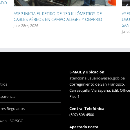
DE
ASEP ACERCÓ SUS SERVICIOS A CIENTOS DE
IO
USUARIOS DURANTE LAS FIESTAS PATRONALES DE
SANTIAGO
julio 27th, 2026
o
E-MAIL y Ubicación:
atencionalusuario@asep.gob.pa
tros
Corregimiento de San Francisco,
Carrasquilla, Vía España, Edif. Office
sparencia
Piso 1
ores Regulados
Central Telefónica
(507) 508-4500
aweb ISO/SGC
Apartado Postal