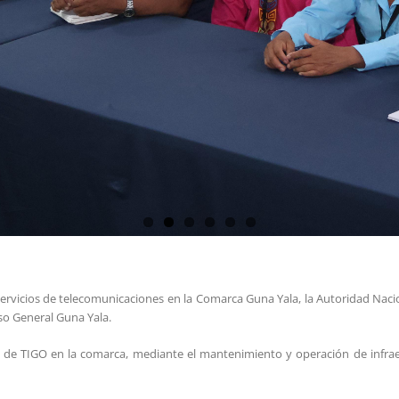
rvicios de telecomunicaciones en la Comarca Guna Yala, la Autoridad Nacion
so General Guna Yala.
 de TIGO en la comarca, mediante el mantenimiento y operación de infraes