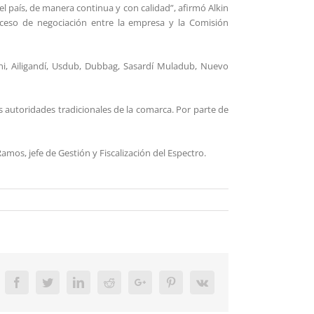
 país, de manera continua y con calidad”, afirmó Alkin
oceso de negociación entre la empresa y la Comisión
i, Ailigandí, Usdub, Dubbag, Sasardí Muladub, Nuevo
 autoridades tradicionales de la comarca. Por parte de
mos, jefe de Gestión y Fiscalización del Espectro.
Facebook
Twitter
LinkedIn
Reddit
Google+
Pinterest
Vk