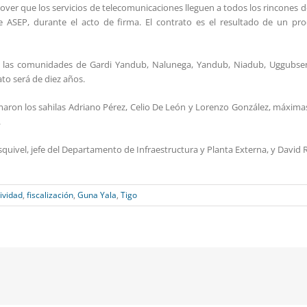
er que los servicios de telecomunicaciones lleguen a todos los rincones del
e ASEP, durante el acto de firma. El contrato es el resultado de un pr
n las comunidades de Gardi Yandub, Nalunega, Yandub, Niadub, Uggubsen
ato será de diez años.
aron los sahilas Adriano Pérez, Celio De León y Lorenzo González, máximas
.
uivel, jefe del Departamento de Infraestructura y Planta Externa, y David Ra
ividad
,
fiscalización
,
Guna Yala
,
Tigo