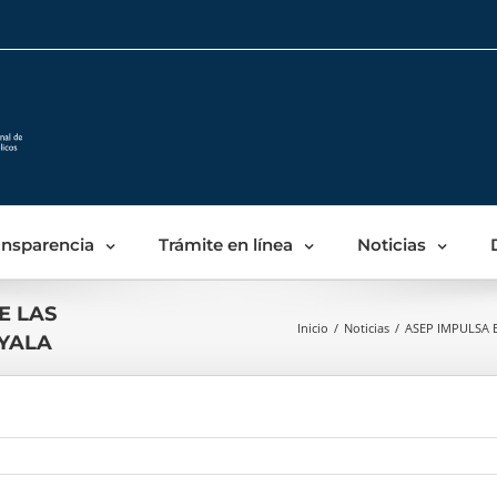
Skip
to
content
ansparencia
Trámite en línea
Noticias
E LAS
Inicio
/
Noticias
/
ASEP IMPULSA 
YALA