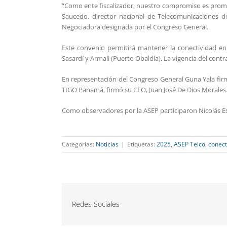
“Como ente fiscalizador, nuestro compromiso es promov
Saucedo, director nacional de Telecomunicaciones d
Negociadora designada por el Congreso General.
Este convenio permitirá mantener la conectividad e
Sasardí y Armali (Puerto Obaldía). La vigencia del contr
En representación del Congreso General Guna Yala firm
TIGO Panamá, firmó su CEO, Juan José De Dios Morales
Como observadores por la ASEP participaron Nicolás Esq
Categorías:
Noticias
|
Etiquetas:
2025
,
ASEP Telco
,
conect
Redes Sociales