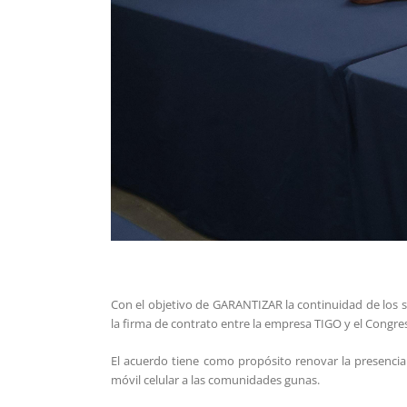
Con el objetivo de GARANTIZAR la continuidad de los se
la firma de contrato entre la empresa TIGO y el Congre
El acuerdo tiene como propósito renovar la presencia
móvil celular a las comunidades gunas.