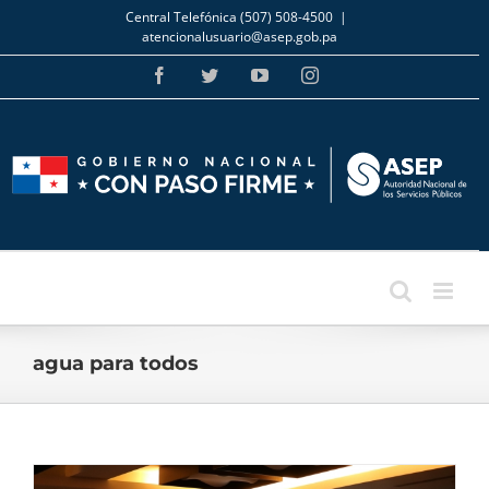
Skip
Central Telefónica (507) 508-4500
|
to
atencionalusuario@asep.gob.pa
content
Facebook
Twitter
YouTube
Instagram
agua para todos