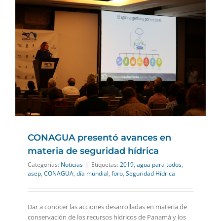
CONAGUA presentó avances en
materia de seguridad hídrica
Categorías:
Noticias
|
Etiquetas:
2019
,
agua para todos
,
asep
,
CONAGUA
,
día mundial
,
foro
,
Seguridad Hídrica
Dar a conocer las acciones desarrolladas en materia de
conservación de los recursos hídricos de Panamá y los