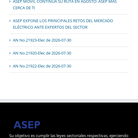
ASEP MÓVIL CONTINÚA SU RUTA EN AGOSTO: ASEP MÁS
CERCA DE TI
ASEP EXPONE LOS PRINCIPALES RETOS DEL MERCADO
ELÉCTRICO ANTE EXPERTOS DEL SECTOR
AN No.21923-Elec de 2026-07-30
AN No.21920-Elec de 2026-07-30
AN No.21922-Elec de 2026-07-30
Su objetivo es cumplir las leyes sectoriales respectivas, ejerciendo