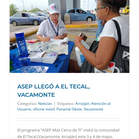
ASEP LLEGÓ A EL TECAL,
VACAMONTE
Categorías:
Noticias
|
Etiquetas:
Arraiján
,
Atención al
Usuario
,
oficina móvil
,
Panamá Oeste
,
Vacamonte
El programa “ASEP Más Cerca de Ti” visitó la comunidad
de El Tecal (Vacamonte, Arraiján) este 3 y 4 de mayo,