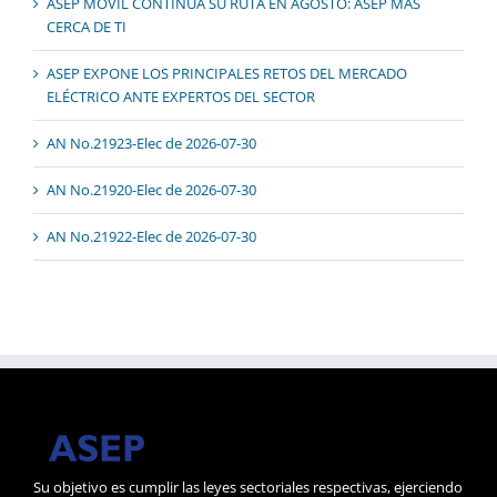
ASEP MÓVIL CONTINÚA SU RUTA EN AGOSTO: ASEP MÁS
CERCA DE TI
ASEP EXPONE LOS PRINCIPALES RETOS DEL MERCADO
ELÉCTRICO ANTE EXPERTOS DEL SECTOR
AN No.21923-Elec de 2026-07-30
AN No.21920-Elec de 2026-07-30
AN No.21922-Elec de 2026-07-30
Su objetivo es cumplir las leyes sectoriales respectivas, ejerciendo