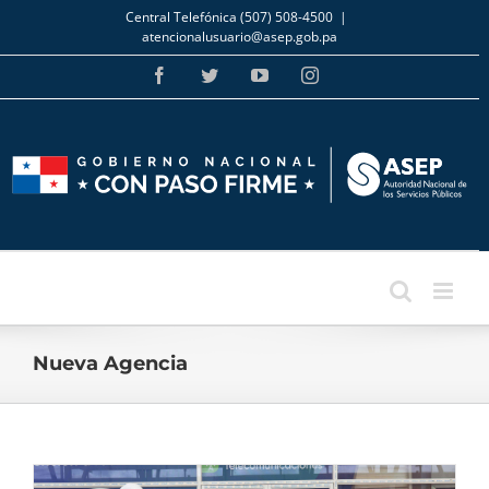
Skip
Central Telefónica (507) 508-4500
|
to
atencionalusuario@asep.gob.pa
content
Facebook
Twitter
YouTube
Instagram
Nueva Agencia