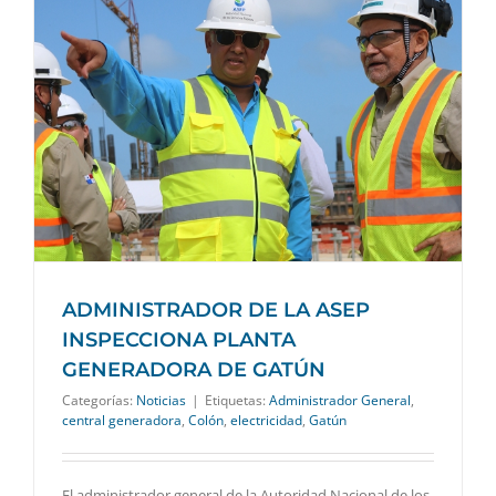
ADMINISTRADOR DE LA ASEP
INSPECCIONA PLANTA
GENERADORA DE GATÚN
Categorías:
Noticias
|
Etiquetas:
Administrador General
,
central generadora
,
Colón
,
electricidad
,
Gatún
El administrador general de la Autoridad Nacional de los