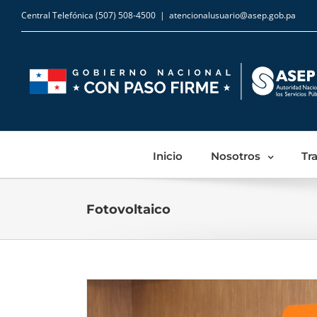
Central Telefónica (507) 508-4500
|
atencionalusuario@asep.gob.pa
Inicio
Nosotros
Tr
Fotovoltaico