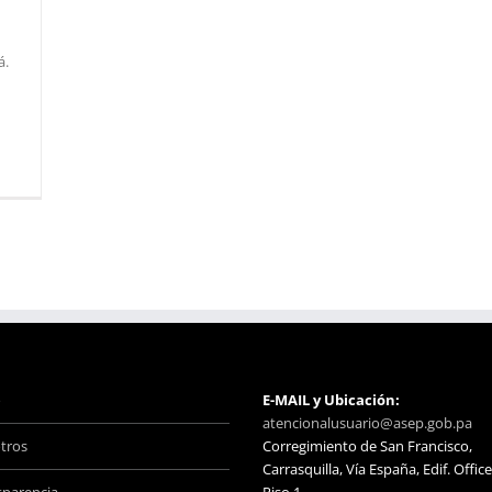
á.
o
E-MAIL y Ubicación:
atencionalusuario@asep.gob.pa
tros
Corregimiento de San Francisco,
Carrasquilla, Vía España, Edif. Office