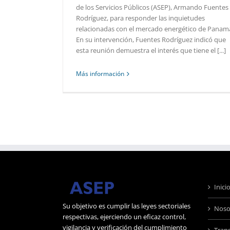
de los Servicios Públicos (ASEP), Armando Fuentes
Rodríguez, para responder las inquietudes
relacionadas con el mercado energético de Panam
En su intervención, Fuentes Rodríguez indicó que
esta reunión demuestra el interés que tiene el [...]
Más información
Inici
Su objetivo es cumplir las leyes sectoriales
Noso
respectivas, ejerciendo un eficaz control,
vigilancia y verificación del cumplimiento