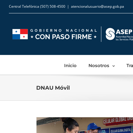
Central Telefónica (507) 508-4500
|
atencionalusuario@asep.gob.pa
Inicio
Nosotros
Tr
DNAU Móvil