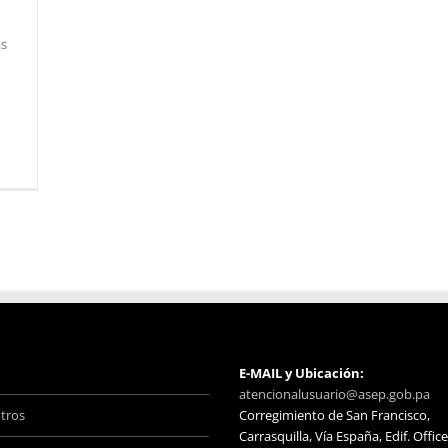
ás
o
E-MAIL y Ubicación:
atencionalusuario@asep.gob.pa
tros
Corregimiento de San Francisco,
Carrasquilla, Vía España, Edif. Office