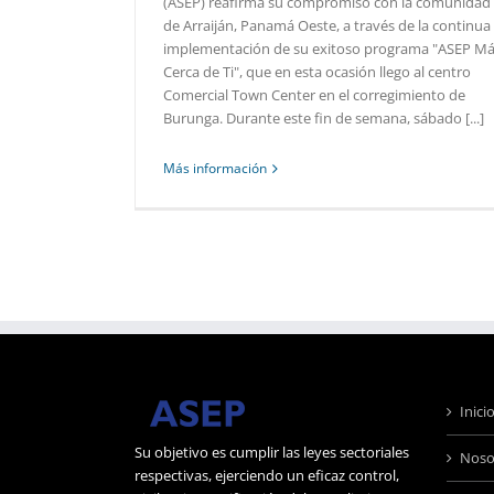
(ASEP) reafirma su compromiso con la comunidad
de Arraiján, Panamá Oeste, a través de la continua
implementación de su exitoso programa "ASEP M
Cerca de Ti", que en esta ocasión llego al centro
Comercial Town Center en el corregimiento de
Burunga. Durante este fin de semana, sábado [...]
Más información
Inici
Su objetivo es cumplir las leyes sectoriales
Noso
respectivas, ejerciendo un eficaz control,