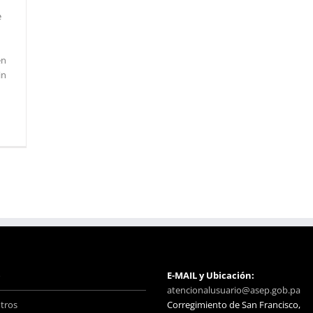
e
en
in
o
E-MAIL y Ubicación:
atencionalusuario@asep.gob.pa
tros
Corregimiento de San Francisco,