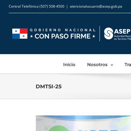
Central Telefónica (507) 508-4500
|
atencionalusuario@asep.gob.pa
Inicio
Nosotros
Tr
DMTSI-25