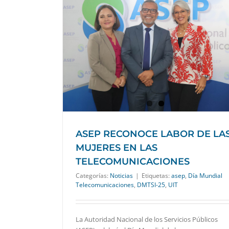
S MUJERES EN
ONES
ASEP RECONOCE LABOR DE LA
MUJERES EN LAS
TELECOMUNICACIONES
Categorías:
Noticias
|
Etiquetas:
asep
,
Día Mundial
Telecomunicaciones
,
DMTSI-25
,
UIT
La Autoridad Nacional de los Servicios Públicos