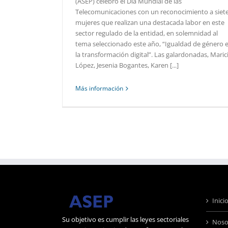
(ASEP) celebró el Día Mundial de las
Telecomunicaciones con un reconocimiento a siet
mujeres que realizan una destacada labor en este
sector regulado de la entidad, en solemnidad al
tema seleccionado este año, “Igualdad de género 
la transformación digital”. Las galardonadas, Maric
López, Jesenia Bogantes, Karen [...]
Más información
Inici
Su objetivo es cumplir las leyes sectoriales
Noso