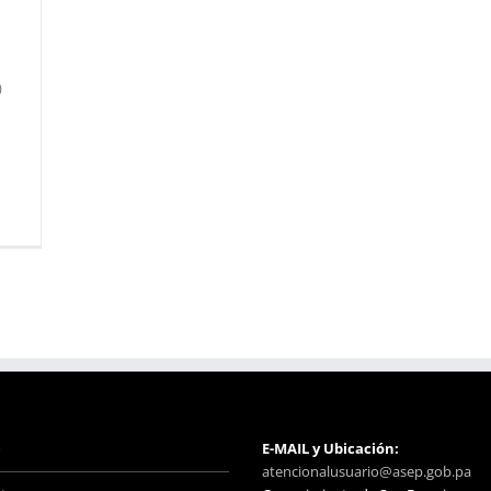
)
o
E-MAIL y Ubicación:
atencionalusuario@asep.gob.pa