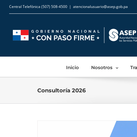
Central Telefónica (507) 508-4500
|
atencionalusuario@asep.gob.pa
Inicio
Nosotros
Tr
Consultoría 2026