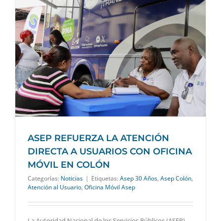
ASEP REFUERZA LA ATENCIÓN
DIRECTA A USUARIOS CON OFICINA
MÓVIL EN COLÓN
Categorías:
Noticias
|
Etiquetas:
Asep 30 Años
,
Asep Colón
,
Atención al Usuario
,
Oficina Móvil Asep
La Autoridad Nacional de los Servicios Públicos (ASEP)