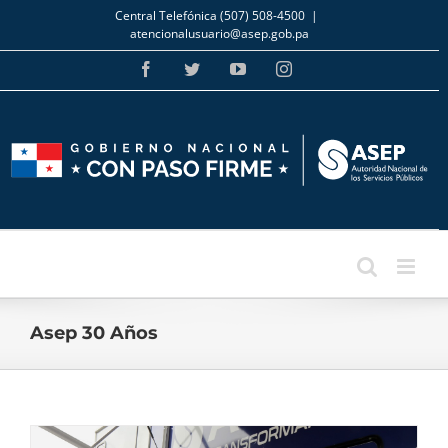
Skip
Central Telefónica (507) 508-4500
|
to
atencionalusuario@asep.gob.pa
content
Facebook
Twitter
YouTube
Instagram
Asep 30 Años