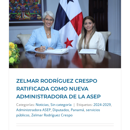
ZELMAR RODRÍGUEZ CRESPO
RATIFICADA COMO NUEVA
ADMINISTRADORA DE LA ASEP
Categorías:
Noticias
,
Sin categoría
|
Etiquetas:
2024-2029
,
Administradora ASEP
,
Diputados
,
Panamá
,
servicios
públicos
,
Zelmar Rodríguez Crespo