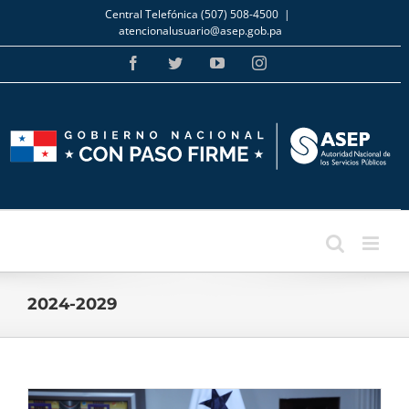
Skip
Central Telefónica (507) 508-4500
|
to
atencionalusuario@asep.gob.pa
content
Facebook
Twitter
YouTube
Instagram
2024-2029