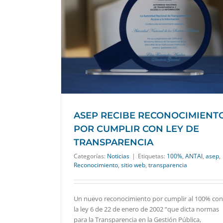
 POR CUMPLIR
ENCIA
ASEP RECIBE RECONOCIMIENT
POR CUMPLIR CON LEY DE
TRANSPARENCIA
Categorías:
Noticias
|
Etiquetas:
100%
,
ANTAI
,
asep
,
Reconocimiento
,
sitio web
,
transparencia
Un nuevo reconocimiento por cumplir al 100% con
la ley 6 de 22 de enero de 2002 “que dicta normas
para la Transparencia en la Gestión Pública,