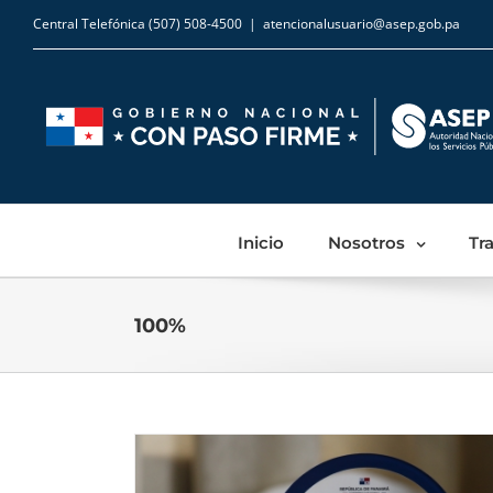
Central Telefónica (507) 508-4500
|
atencionalusuario@asep.gob.pa
Inicio
Nosotros
Tr
100%