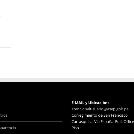
e
o
E-MAIL y Ubicación:
atencionalusuario@asep.gob.pa
tros
Corregimiento de San Francisco,
Carrasquilla, Vía España, Edif. Office
sparencia
Piso 1