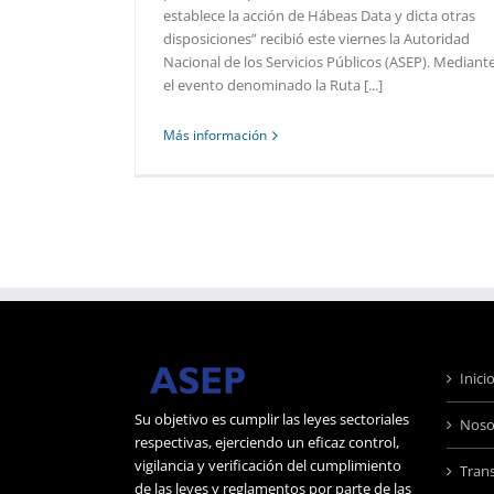
establece la acción de Hábeas Data y dicta otras
disposiciones” recibió este viernes la Autoridad
Nacional de los Servicios Públicos (ASEP). Mediant
el evento denominado la Ruta [...]
Más información
Inici
Su objetivo es cumplir las leyes sectoriales
Noso
respectivas, ejerciendo un eficaz control,
vigilancia y verificación del cumplimiento
Tran
de las leyes y reglamentos por parte de las